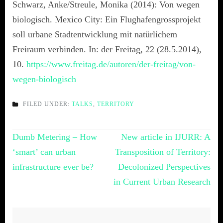
Schwarz, Anke/Streule, Monika (2014): Von wegen
biologisch. Mexico City: Ein Flughafengrossprojekt
soll urbane Stadtentwicklung mit natürlichem
Freiraum verbinden. In: der Freitag, 22 (28.5.2014),
10.
https://www.freitag.de/autoren/der-freitag/von-
wegen-biologisch
FILED UNDER:
TALKS
,
TERRITORY
Post
Dumb Metering – How
New article in IJURR: A
navigation
‘smart’ can urban
Transposition of Territory:
infrastructure ever be?
Decolonized Perspectives
in Current Urban Research