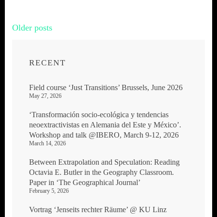
Posts
Older posts
navigation
RECENT
Field course ‘Just Transitions’ Brussels, June 2026
May 27, 2026
‘Transformación socio-ecológica y tendencias
neoextractivistas en Alemania del Este y México’.
Workshop and talk @IBERO, March 9-12, 2026
March 14, 2026
Between Extrapolation and Speculation: Reading
Octavia E. Butler in the Geography Classroom.
Paper in ‘The Geographical Journal’
February 5, 2026
Vortrag ‘Jenseits rechter Räume’ @ KU Linz