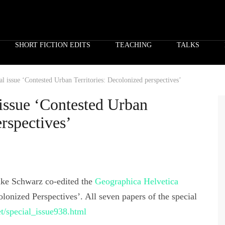
SHORT FICTION EDITS
TEACHING
TALKS
ial issue ‘Contested Urban Territories: Decolonized perspectives’
 issue ‘Contested Urban
erspectives’
nke Schwarz co-edited the
Geographica Helvetica
lonized Perspectives’. All seven papers of the special
t/special_issue938.html