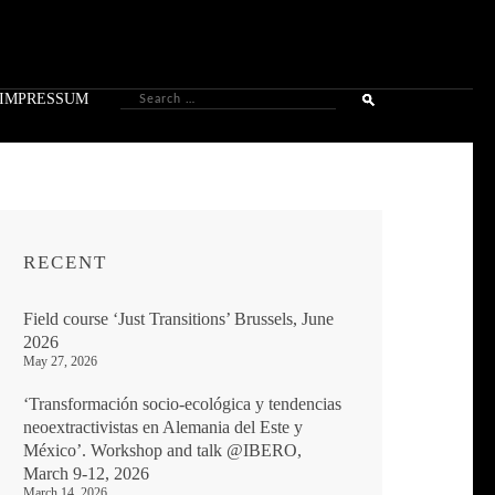
Search
IMPRESSUM
for:
RECENT
Field course ‘Just Transitions’ Brussels, June
2026
May 27, 2026
‘Transformación socio-ecológica y tendencias
neoextractivistas en Alemania del Este y
México’. Workshop and talk @IBERO,
March 9-12, 2026
March 14, 2026