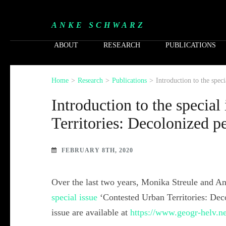
ANKE SCHWARZ
ABOUT
RESEARCH
PUBLICATIONS
Home
>
Research
>
Publications
>
Introduction to the spec
Introduction to the special
Territories: Decolonized p
FEBRUARY 8TH, 2020
Over the last two years, Monika Streule and A
special issue
‘Contested Urban Territories: Deco
issue are available at
https://www.geogr-helv.ne