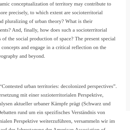
namic conceptualization of territory may contribute to
ore precisely, to which extent are socioterritorial
nd pluralizing of urban theory? What is their
nts? And, finally, how does such a socioterritorial
 of the social production of space? The present special
 concepts and engage in a critical reflection on the
geography and beyond.
Contested urban territories: decolonized perspectives”.
setzung mit einer sozioterritorialen Perspektive,
alysen aktueller urbaner Kämpfe prägt (Schwarz und
Debatten rund um ein spezifisches Verständnis von
onialen Perspektive weiterzuführen, versammeln wir im
auf der Jahrestagung der American Association of